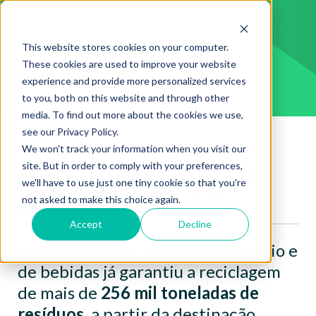
This website stores cookies on your computer.
These cookies are used to improve your website
experience and provide more personalized services
to you, both on this website and through other
media. To find out more about the cookies we use,
see our Privacy Policy.
We won't track your information when you visit our
eu
reciclo e o
setor de
site. But in order to comply with your preferences,
we'll have to use just one tiny cookie so that you're
alimentos e bebidas
not asked to make this choice again.
Accept
Decline
Com a eu
reciclo,
o setor alimentício e
de
bebidas já garantiu a reciclagem
de mais de
256 mil toneladas de
resíduos
, a partir
da destinação