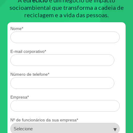
A eu
reciclo
é um negócio de impacto
socioambiental que transforma a cadeia de
reciclagem e a vida das pessoas.
Nome
*
E-mail corporativo
*
Número de telefone
*
Empresa
*
Nº de funcionários da sua empresa
*