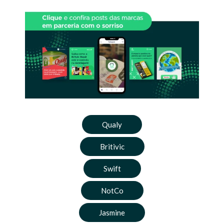
Qualy
Britivic
Swift
NotCo
Jasmine